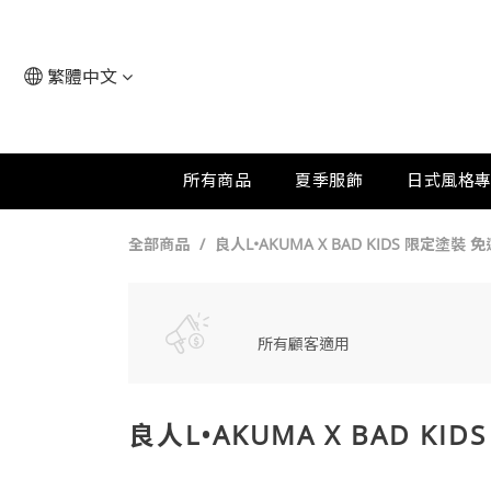
繁體中文
所有商品
夏季服飾
日式風格
全部商品
良人L•AKUMA X BAD KIDS 限定塗裝 免
所有顧客適用
良人L•AKUMA X BAD KI