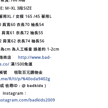
ZE: M~XL 3段SIZE
著用XL / 女模 165 /45 著用L
0 肩寬60 衣長70 袖長54
1 肩寬61 衣長72 袖長55
62 肩寬62 衣長74 袖長56
cm 為人工帳量 誤差約 1-2cm
 網路商店
http://www.bad-
🛒
s.co/
滿1500免運
方帳號
領取百元購物金
📲
💵
ne.me/R/ti/p/%40oda9402g
 收尋ID : @ badkids )
Instagram︰
📷
instagram.com/badkids2009