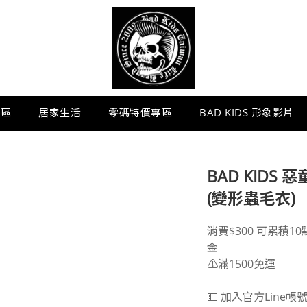
專區
居家生活
零碼特價專區
BAD KIDS 形象影片
BAD KIDS 惡童
(變形蟲毛衣)
消費$300 可累積1
金
⚠️滿1500免運
💵 加入官方Line帳號