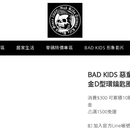
專區
居家生活
零碼特價專區
BAD KIDS 形象影片
BAD KIDS 惡童
金D型環鑰匙圈
消費$300 可累積1
金
⚠️滿1500免運
💵 加入官方Line帳號