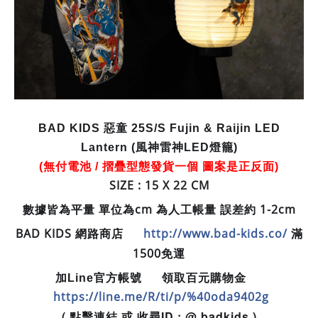
BAD KIDS 惡童 25S/S
Fujin & Raijin LED
Lantern (風神雷神LED燈籠)
(無付電池 / 摺疊型態發貨一個 圖案是正反面)
SIZE : 15 X 22 CM
數據皆為平量 單位為cm 為人工帳量 誤差約 1-2cm
BAD KIDS 網路商店
http://www.bad-kids.co/
滿
🛒
1500免運
加Line官方帳號
領取百元購物金
📲
💵
https://line.me/R/ti/p/%40oda9402g
( 點擊連結 或 收尋ID : @ badkids )