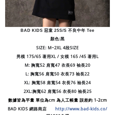
BAD KIDS 惡童 25S/S 不良中年 Tee
顏色:黑
SIZE: M~2XL 4段SIZE
男模 175/65 著用XL / 女模 165 /45 著用L
M: 胸寬52 肩寬47 衣長69 袖長20
L: 胸寬56 肩寬50 衣長73 袖長22
XL: 胸寬58 肩寬54 衣長76 袖長24
2XL:
胸寬62 肩寬56 衣長80 袖長25
數據皆為平量 單位為cm 為人工帳量 誤差約 1-2cm
BAD KIDS 網路商店
http://www.bad-kids.co/
🛒